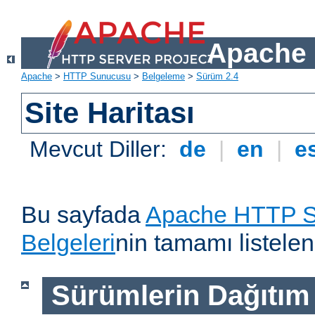
Apache 
Apache
>
HTTP Sunucusu
>
Belgeleme
>
Sürüm 2.4
Site Haritası
Mevcut Diller:
de
|
en
|
e
Bu sayfada
Apache HTTP S
Belgeleri
nin tamamı listelen
Sürümlerin Dağıtım B