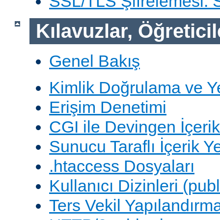
SSL/TLS Şifrelemesi:
Kılavuzlar, Öğreticil
Genel Bakış
Kimlik Doğrulama ve Y
Erişim Denetimi
CGI ile Devingen İçerik
Sunucu Taraflı İçerik Y
.htaccess Dosyaları
Kullanıcı Dizinleri (pub
Ters Vekil Yapılandırm