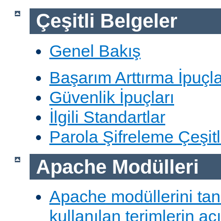
Çeşitli Belgeler
Genel Bakış
Başarım Arttırma İpuçla
Güvenlik İpuçları
İlgili Standartlar
Parola Şifreleme Çeşitl
Apache Modülleri
Apache modüllerini ta
kullanılan terimlerin aç