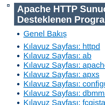
Apache HTTP Sunu
Desteklenen Progra
Genel Bakış
Kılavuz Sayfası: httpd
Kılavuz Sayfası: ab
Kılavuz Sayfası: apach
Kılavuz Sayfası: apxs
Kılavuz Sayfası: config
Kılavuz Sayfası: dbm
Kılavuz Sayfası: fcgista