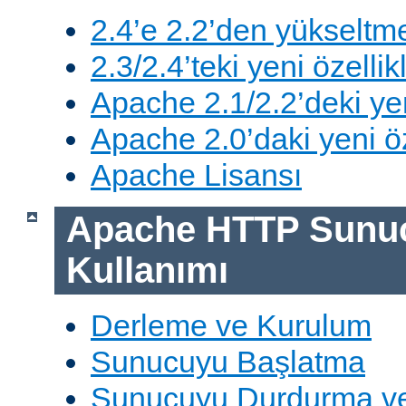
2.4’e 2.2’den yükseltm
2.3/2.4’teki yeni özellik
Apache 2.1/2.2’deki yen
Apache 2.0’daki yeni öz
Apache Lisansı
Apache HTTP Sunu
Kullanımı
Derleme ve Kurulum
Sunucuyu Başlatma
Sunucuyu Durdurma ve