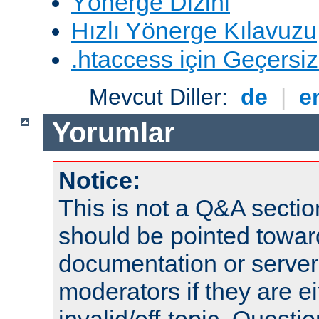
Yönerge Dizini
Hızlı Yönerge Kılavuzu
.htaccess için Geçersizl
Mevcut Diller:
de
|
e
Yorumlar
Notice:
This is not a Q&A sect
should be pointed towar
documentation or serve
moderators if they are 