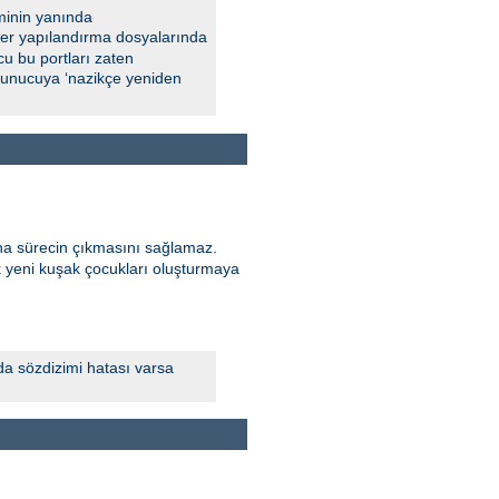
minin yanında
 Eğer yapılandırma dosyalarında
u bu portları zaten
 sunucuya ‘nazikçe yeniden
ana sürecin çıkmasını sağlamaz.
k yeni kuşak çocukları oluşturmaya
da sözdizimi hatası varsa