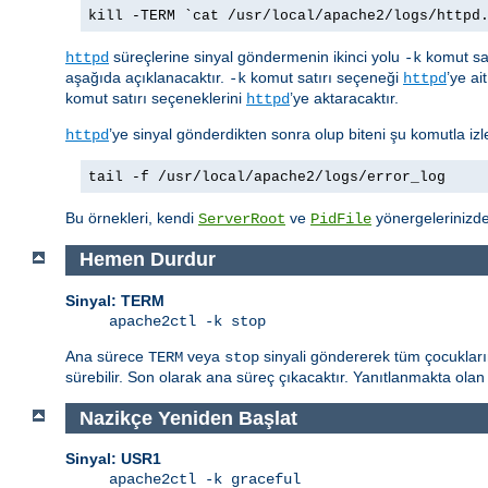
kill -TERM `cat /usr/local/apache2/logs/httpd
süreçlerine sinyal göndermenin ikinci yolu
komut sat
httpd
-k
aşağıda açıklanacaktır.
komut satırı seçeneği
’ye ai
-k
httpd
komut satırı seçeneklerini
’ye aktaracaktır.
httpd
’ye sinyal gönderdikten sonra olup biteni şu komutla izle
httpd
tail -f /usr/local/apache2/logs/error_log
Bu örnekleri, kendi
ve
yönergelerinizdek
ServerRoot
PidFile
Hemen Durdur
Sinyal: TERM
apache2ctl -k stop
Ana sürece
veya
sinyali göndererek tüm çocukları
TERM
stop
sürebilir. Son olarak ana süreç çıkacaktır. Yanıtlanmakta olan 
Nazikçe Yeniden Başlat
Sinyal: USR1
apache2ctl -k graceful