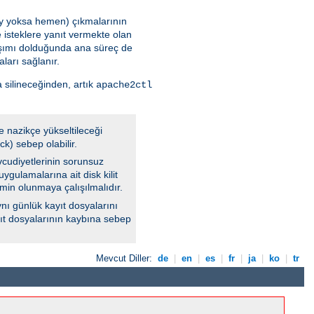
 şey yoksa hemen) çıkmalarının
 isteklere yanıt vermekte olan
aşımı dolduğunda ana süreç de
ları sağlanır.
 silineceğinden, artık
apache2ctl
e nazikçe yükseltileceği
k) sebep olabilir.
vcudiyetlerinin sorunsuz
ygulamalarına ait disk kilit
min olunmaya çalışılmalıdır.
nı günlük kayıt dosyalarını
ayıt dosyalarının kaybına sebep
Mevcut Diller:
de
|
en
|
es
|
fr
|
ja
|
ko
|
tr