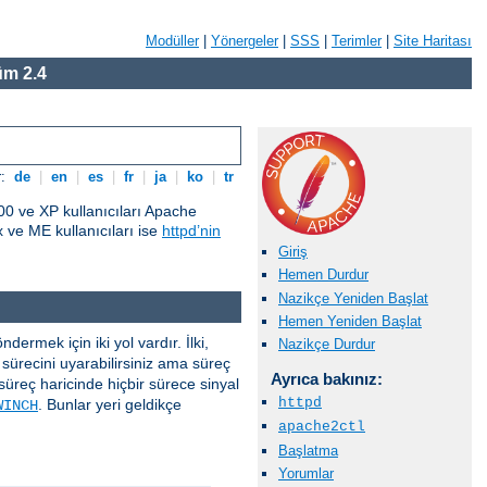
Modüller
|
Yönergeler
|
SSS
|
Terimler
|
Site Haritası
m 2.4
r:
de
|
en
|
es
|
fr
|
ja
|
ko
|
tr
0 ve XP kullanıcıları Apache
ve ME kullanıcıları ise
httpd’nin
Giriş
Hemen Durdur
Nazikçe Yeniden Başlat
Hemen Yeniden Başlat
ermek için iki yol vardır. İlki,
Nazikçe Durdur
sürecini uyarabilirsiniz ama süreç
Ayrıca bakınız:
süreç haricinde hiçbir sürece sinyal
httpd
. Bunlar yeri geldikçe
WINCH
apache2ctl
Başlatma
Yorumlar