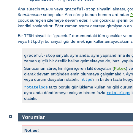
Ana sürecin
veya
sinyalini alması, ço
WINCH
graceful-stop
önerilmesine
sebep olur. Ana süreç bunun hemen ardından
P
çocuk süreçleri izlemeye devam eder. Tüm çocuklar işlerini bi
kendini sonlandırır. Eğer zaman aşımı devreye girmişse o an
Bir
sinyali ile "graceful" durumundaki tüm çocuklar ve an
TERM
veya
’yi bu sinyali göndermek için kullanamayacaksınız
httpd
sinyali, aynı anda, aynı yapılandırma ile
graceful-stop
zaman güçlü bir özellik haline gelmekteyse de, bazı yapıla
Sunucunun süreç kimliğini içeren kilit dosyaları (
) v
Mutex
olarak devam ettiğinden emin olunmaya çalışılmalıdır. Ayrı
veya durum dosyaları olabilir;
’nin birden fazla kop
httpd
tarzı borulu günlükleme kullanımı gibi durumla
rotatelogs
aynı anda döndürmeye çalışan birden fazla
k
rotatelogs
olabilir.
Yorumlar
Notice: