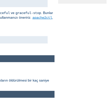
ve
. Bunlar
ceful
graceful-stop
kullanmanızı öneririz.
,
apache2ctl
ların öldürülmesi bir kaç saniye