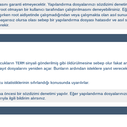
ını garanti etmeyecektir. Yapılandırma dosyalarınızı sözdizimi deneti
 root olmayan bir kullanıcı tarafından çalıştırılmasını deneyebilirsiniz.
şırken root aidiyetinde çalışmadığından veya çalışmakta olan asıl sunuc
başarısız olursa olası sebep bir yapılandırma dosyası hatasıdır ve asıl
ekir.
ocukların
sinyali gönderilmiş gibi öldürülmesine sebep olur fakat 
TERM
yıt dosyalarını yeniden açar. Bunların ardından isteklere yanıt verece
 istatistiklerinin sıfırlandığı konusunda uyarılırlar.
a öncesi bir sözdizimi denetimi yapılır. Eğer yapılandırma dosyalarınız
 ilgili bildirim alırsınız.