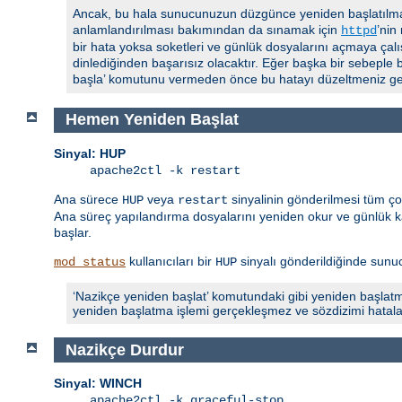
Ancak, bu hala sunucunuzun düzgünce yeniden başlatılmas
anlamlandırılması bakımından da sınamak için
’nin
httpd
bir hata yoksa soketleri ve günlük dosyalarını açmaya çalı
dinlediğinden başarısız olacaktır. Eğer başka bir sebeple 
başla’ komutunu vermeden önce bu hatayı düzeltmeniz ger
Hemen Yeniden Başlat
Sinyal: HUP
apache2ctl -k restart
Ana sürece
veya
sinyalinin gönderilmesi tüm ç
HUP
restart
Ana süreç yapılandırma dosyalarını yeniden okur ve günlük ka
başlar.
kullanıcıları bir
sinyalı gönderildiğinde sunucu
mod_status
HUP
‘Nazikçe yeniden başlat’ komutundaki gibi yeniden başlatm
yeniden başlatma işlemi gerçekleşmez ve sözdizimi hatalarıyla
Nazikçe Durdur
Sinyal: WINCH
apache2ctl -k graceful-stop