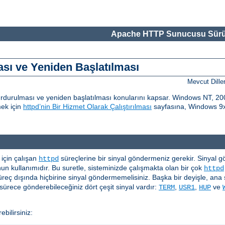
Apache HTTP Sunucusu Sürü
ı ve Yeniden Başlatılması
Mevcut Dille
urulması ve yeniden başlatılması konularını kapsar. Windows NT, 200
mek için
httpd’nin Bir Hizmet Olarak Çalıştırılması
sayfasına, Windows 9x 
çin çalışan
süreçlerine bir sinyal göndermeniz gerekir. Sinyal gönd
httpd
n kullanımıdır. Bu suretle, sisteminizde çalışmakta olan bir çok
httpd
üreç dışında hiçbirine sinyal göndermemelisiniz. Başka bir deyişle, ana 
ürece gönderebileceğiniz dört çeşit sinyal vardır:
,
,
ve
TERM
USR1
HUP
bilirsiniz: