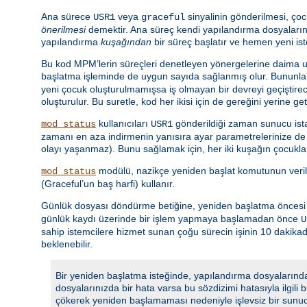
Ana sürece
veya
sinyalinin gönderilmesi, çoc
USR1
graceful
önerilmesi
demektir. Ana süreç kendi yapılandırma dosyalarını
yapılandırma
kuşağından
bir süreç başlatır ve hemen yeni is
Bu kod MPM’lerin süreçleri denetleyen yönergelerine daima uy
başlatma işleminde de uygun sayıda sağlanmış olur. Bununla 
yeni çocuk oluşturulmamışsa iş olmayan bir devreyi geçiştir
oluşturulur. Bu suretle, kod her ikisi için de gereğini yerine ge
kullanıcıları
gönderildiği zaman sunucu istat
mod_status
USR1
zamanı en aza indirmenin yanısıra ayar parametrelerinize de u
olayı yaşanmaz). Bunu sağlamak için, her iki kuşağın çocuklar
modülü, nazikçe yeniden başlat komutunun veri
mod_status
(Graceful’un baş harfi) kullanır.
Günlük dosyası döndürme betiğine, yeniden başlatma öncesi gü
günlük kaydı üzerinde bir işlem yapmaya başlamadan önce
U
sahip istemcilere hizmet sunan çoğu sürecin işinin 10 dakik
beklenebilir.
Bir yeniden başlatma isteğinde, yapılandırma dosyalarında
dosyalarınızda bir hata varsa bu sözdizimi hatasıyla ilgili
çökerek yeniden başlamaması nedeniyle işlevsiz bir sunu