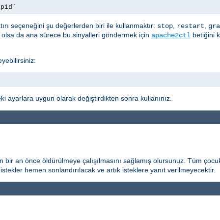
.pid`
ırı seçeneğini şu değerlerden biri ile kullanmaktır:
,
,
stop
restart
gra
t olsa da ana sürece bu sinyalleri göndermek için
betiğini 
apache2ctl
yebilirsiniz:
i ayarlara uygun olarak değiştirdikten sonra kullanınız.
n bir an önce öldürülmeye çalışılmasını sağlamış olursunuz. Tüm çocuk
istekler hemen sonlandırılacak ve artık isteklere yanıt verilmeyecektir.