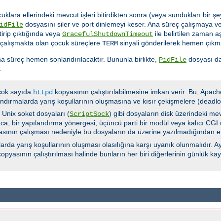
cuklara ellerindeki mevcut işleri bitirdikten sonra (veya sundukları bir
dosyasını siler ve port dinlemeyi keser. Ana süreç çalışmaya ve
idFile
tirip çıktığında veya
ile belirtilen zaman 
GracefulShutdownTimeout
 çalışmakta olan çocuk süreçlere
sinyali gönderilerek hemen çıkma
TERM
a süreç hemen sonlandırılacaktır. Bununla birlikte,
dosyası da
PidFile
.
 çok sayıda
kopyasının çalıştırılabilmesine imkan verir. Bu, Apach
httpd
ndırmalarda yarış koşullarının oluşmasına ve kısır çekişmelere (deadloc
e Unix soket dosyaları (
) gibi dosyaların disk üzerindeki me
ScriptSock
ca, bir yapılandırma yönergesi, üçüncü parti bir modül veya kalıcı CGI u
yasının çalışması nedeniyle bu dosyaların da üzerine yazılmadığından e
rda yarış koşullarının oluşması olasılığına karşı uyanık olunmalıdır. Ay
opyasının çalıştırılması halinde bunların her biri diğerlerinin günlük k