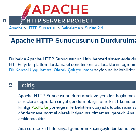
Apache
>
HTTP Sunucusu
>
Belgeleme
>
Sürüm 2.4
Apache HTTP Sunucusunun Durdurulmas
Bu belge Apache HTTP Sunucusunun Unix benzeri sistemlerde durd
HTTPd’yi bu platformlarda nasıl denetimlerine alacaklarını öğren
Bir Konsol Uygulaması Olarak Çalıştırılması
sayfasına bakabilirler.
Giriş
Apache HTTP Sunucusunu durdurmak ve yeniden başlatmak i
süreçlere doğrudan sinyal göndermek için unix
komutunu
kill
kimliği
yönergesi ile belirtilen dosyada tutulan ana s
PidFile
göndermeye normal olarak ihtiyacınız olmaması gerekir. Ana s
açıklanacaktır.
Ana sürece
ile sinyal göndermek için şöyle bir komut vere
kill