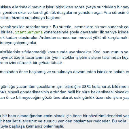
uklara ellerindeki mevcut işleri bitirdikten sonra (veya sundukları bir 
 yeniden okur ve kendi günlük dosyalarını yeniden açar. Ana sürecin ö
teklere hizmet sunulmaya başlanır.
acak şekilde tasarlanmıştır. Bu suretle, istemcilere hizmet sunacak ço
birlikte,
yönergesinde şöyle davranılır: İlk saniye için
StartServers
ecek kadarı oluşturulur. Ardından sunucunun mevcut yükünü karşılamak 
tirmeye çalışmış olur.
istiklerinin sıfırlanmadığı konusunda uyarılacaktır. Kod, sunucunun yen
ymak üzere tasarlanmıştır (yeni istekler işletim sistemi tarafından kuy
ının izini sürecek bir
çetele
tutulur.
lmesinden önce başlamış ve sunulmaya devam eden isteklere bakan çoc
nlüğe yazan tüm çocukların işini bitirdiğini
kullanarak bildirmeni
USR1
sinyali gönderilmesinin ardından belli bir süre beklenilmesi olacakt
SR1
adan önce bitmeyeceğini gözönüne alarak eski günlük üzerinde işlem y
 bir hata olmadığından emin olmak için önce bir sözdizimi denetimi yap
 bir hata iletisi alırsınız ve sunucu yeniden başlamayı reddeder. Bu yoll
cuyla başbaşa kalmanız önlenmiştir.