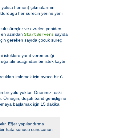
şey yoksa hemen) çıkmalarının
ldürdüğü her sürecin yerine yeni
cuk süreçler ve evreler, yeniden
de en azından
sayıda
StartServers
için gereken sayıda çocuk süreç
i isteklere yanıt veremediği
ruğa alınacağından bir istek kaybı
ukları imlemek için ayrıca bir
G
n bir yolu yoktur. Önerimiz, eski
ır. Örneğin, düşük band genişliğine
apmaya başlamak için 15 dakika
ılır. Eğer yapılandırma
a, bir hata sonucu sunucunun