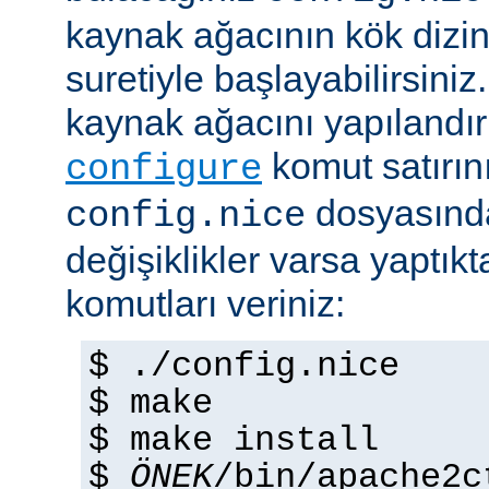
kaynak ağacının kök dizi
suretiyle başlayabilirsini
kaynak ağacını yapılandır
komut satırını 
configure
dosyasında
config.nice
değişiklikler varsa yaptık
komutları veriniz:
$ ./config.nice
$ make
$ make install
$
ÖNEK
/bin/apache2c