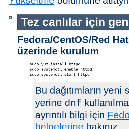
Yükseltme
bölümüne atlayın
Tez canlılar için gen
Fedora/CentOS/Red Hat 
üzerinde kurulum
sudo yum install httpd

sudo systemctl enable httpd

sudo systemctl start httpd
Bu dağıtımların yeni
yerine
kullanılma
dnf
ayrıntılı bilgi için
Fedo
belgelerine
bakınız.