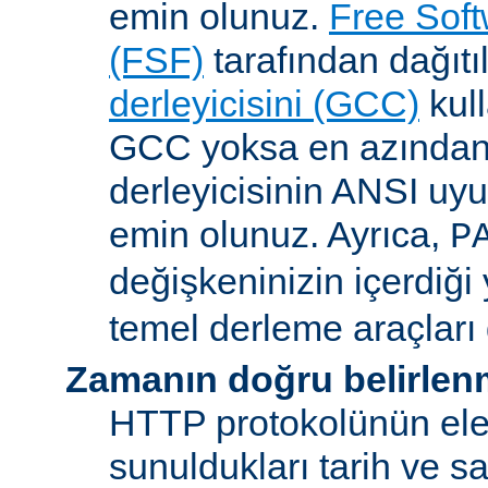
emin olunuz.
Free Sof
(FSF)
tarafından dağıt
derleyicisini (GCC)
kull
GCC yoksa en azından 
derleyicisinin ANSI u
emin olunuz. Ayrıca,
P
değişkeninizin içerdiği
temel derleme araçları 
Zamanın doğru belirlen
HTTP protokolünün ele
sunuldukları tarih ve s