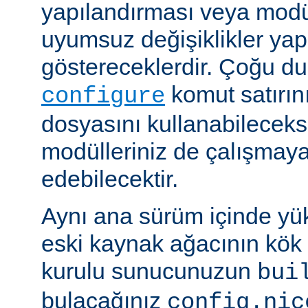
yapılandırması veya modü
uyumsuz değişiklikler y
göstereceklerdir. Çoğu d
komut satırın
configure
dosyasını kullanabileceks
modülleriniz de çalışma
edebilecektir.
Aynı ana sürüm içinde yü
eski kaynak ağacının kök 
kurulu sunucunuzun
bui
bulacağınız
config.nic