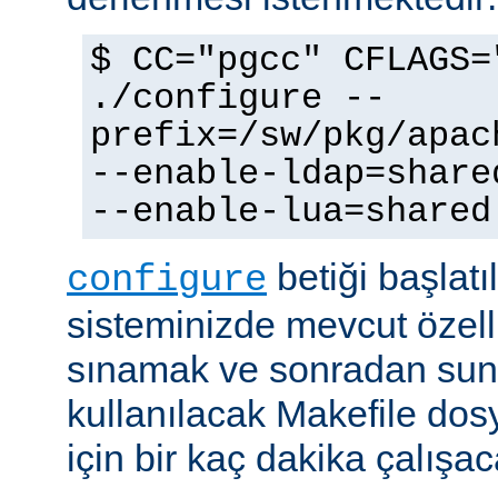
$ CC="pgcc" CFLAGS=
./configure --
prefix=/sw/pkg/apac
--enable-ldap=share
--enable-lua=shared
betiği başlatı
configure
sisteminizde mevcut özellik
sınamak ve sonradan sun
kullanılacak Makefile dos
için bir kaç dakika çalışaca