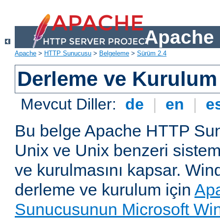
Apache 
Apache
>
HTTP Sunucusu
>
Belgeleme
>
Sürüm 2.4
Derleme ve Kurulum
Mevcut Diller:
de
|
en
|
e
Bu belge Apache HTTP Su
Unix ve Unix benzeri siste
ve kurulmasını kapsar. Win
derleme ve kurulum için
Ap
Sunucusunun Microsoft Win