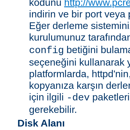
kodunu
http://www.pcr
indirin ve bir port veya
Eğer derleme sistemi
kurulumunuz tarafında
betiğini bula
config
seçeneğini kullanarak ye
platformlarda, httpd'ni
kopyanıza karşın derl
için ilgili
paketler
-dev
gerekebilir.
Disk Alanı