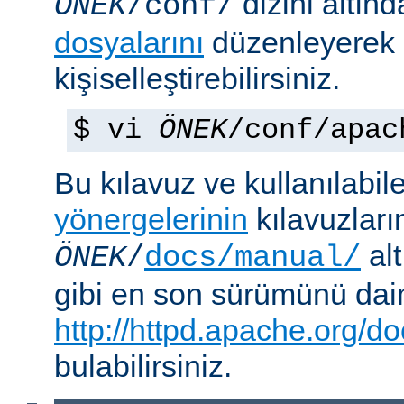
dizini altın
ÖNEK
/conf/
dosyalarını
düzenleyerek
kişiselleştirebilirsiniz.
$ vi
ÖNEK
/conf/apac
Bu kılavuz ve kullanılabi
yönergelerinin
kılavuzları
alt
ÖNEK
/
docs/manual/
gibi en son sürümünü da
http://httpd.apache.org/do
bulabilirsiniz.