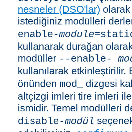
nesneler (DSO'lar)
olarak 
istediğiniz modülleri der
enable-
module
=stati
kullanarak durağan olarak 
modüller
--enable-
mo
kullanılarak etkinleştirilir
önünden
dizgesi kal
mod_
altçizgi imleri tire imleri i
ismidir. Temel modülleri 
seçenekl
disable-
modül