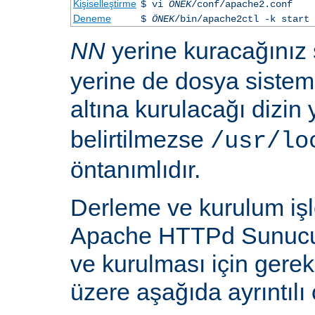
Kişiselleştirme
$ vi
ÖNEK
/conf/apache2.conf
Deneme
$
ÖNEK
/bin/apache2ctl -k start
NN
yerine kuracağınız
yerine de dosya siste
altına kurulacağı dizin
belirtilmezse
/usr/lo
öntanımlıdır.
Derleme ve kurulum iş
Apache HTTPd Sunucu
ve kurulması için gere
üzere aşağıda ayrıntılı 