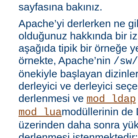
sayfasına bakınız.
Apache’yi derlerken ne gib
olduğunuz hakkında bir iz
aşağıda tipik bir örneğe ye
örnekte, Apache’nin
/sw/
önekiyle başlayan dizinler
derleyici ve derleyici seç
derlenmesi ve
mod_ldap
modüllerinin d
mod_lua
üzerinden daha sonra yü
derlenmesi istenmektedir: