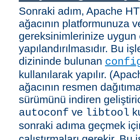
Sonraki adım, Apache H
ağacının platformunuza ve
gereksinimlerinize uygun 
yapılandırılmasıdır. Bu iş
dizininde bulunan
confi
kullanılarak yapılır. (A
ağacının resmen dağıtıma
sürümünü indiren geliştiri
ve
ku
autoconf
libtool
sonraki adıma geçmek iç
çalıştırmaları gerekir. Bu 