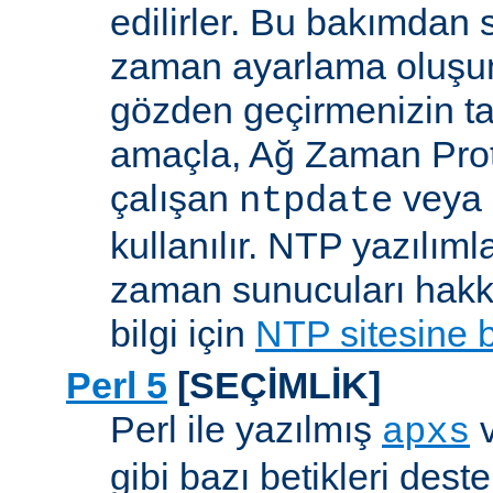
edilirler. Bu bakımdan 
zaman ayarlama oluşum
gözden geçirmenizin ta
amaçla, Ağ Zaman Pro
çalışan
veya
ntpdate
kullanılır. NTP yazılıml
zaman sunucuları hakkı
bilgi için
NTP sitesine 
Perl 5
[SEÇİMLİK]
Perl ile yazılmış
apxs
gibi bazı betikleri dest