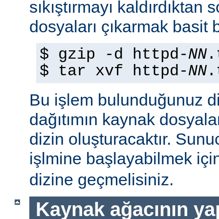
sıkıştırmayı kaldırdıktan 
dosyaları çıkarmak basit b
$ gzip -d httpd-
NN
.
$ tar xvf httpd-
NN
.
Bu işlem bulunduğunuz di
dağıtımın kaynak dosyaları
dizin oluşturacaktır. Sun
işlmine başlayabilmek iç
dizine geçmelisiniz.
Kaynak ağacının yap