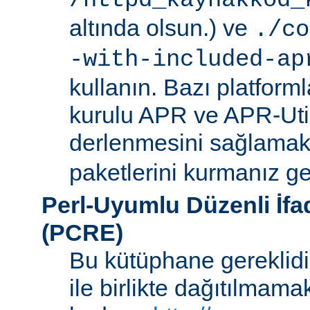
/httpd_kaynakkod_
altında olsun.) ve
./co
-with-included-ap
kullanın. Bazı platforml
kurulu APR ve APR-Uti
derlenmesini sağlamak i
paketlerini kurmanız ger
Perl-Uyumlu Düzenli İf
(PCRE)
Bu kütüphane gereklidir
ile birlikte dağıtılmam