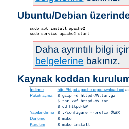
Ubuntu/Debian üzerind
sudo apt install apache2

sudo service apache2 start
Daha ayrıntılı bilgi iç
belgelerine
bakınız.
Kaynak koddan kurulu
İndirme
http://httpd.apache.org/download.cgi
ad
Paketi açma
$ gzip -d httpd-
NN
.tar.gz
$ tar xvf httpd-
NN
.tar
$ cd httpd-
NN
Yapılandırma
$ ./configure --prefix=
ÖNEK
Derleme
$ make
Kurulum
$ make install