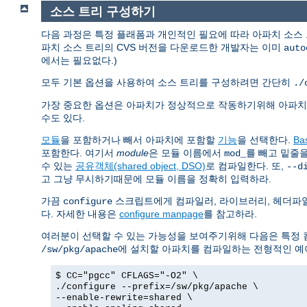
소스 트리 구성하기
다음 과정은 특정 플래폼과 개인적인 필요에 따라 아파치 소스
파치 소스 트리의 CVS 버전을 다운로드한 개발자는 이미
auto
에서는 필요없다.)
모두 기본 옵션을 사용하여 소스 트리를 구성하려면 간단히
./
가장 중요한 옵션은 아파치가 정상적으로 작동하기위해 아파
수도 있다.
모듈
을 포함하거나 빼서 아파치에 포함할
기능
을 선택한다.
Ba
포함한다. 여기서
module
은 모듈 이름에서
를 빼고 밑줄
mod_
수 있는
공유객체(shared object, DSO)
로 컴파일한다. 또,
--d
고 그냥 무시하기때문에 모듈 이름을 정확히 입력하라.
가끔
스크립트에게 컴파일러, 라이브러리, 헤더파일
configure
다. 자세한 내용은
configure manpage
를 참고하라.
여러분이 선택할 수 있는 가능성을 보여주기위해 다음은 특정 
에 설치할 아파치를 컴파일하는 전형적인 예
/sw/pkg/apache
$ CC="pgcc" CFLAGS="-O2" \
./configure --prefix=/sw/pkg/apache \
--enable-rewrite=shared \