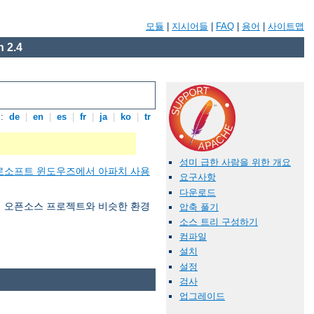
모듈
|
지시어들
|
FAQ
|
용어
|
사이트맵
 2.4
:
de
|
en
|
es
|
fr
|
ja
|
ko
|
tr
성미 급한 사람을 위한 개요
로소프트 윈도우즈에서 아파치 사용
요구사항
다운로드
 여러 오픈소스 프로젝트와 비슷한 환경
압축 풀기
소스 트리 구성하기
컴파일
설치
설정
검사
업그레이드