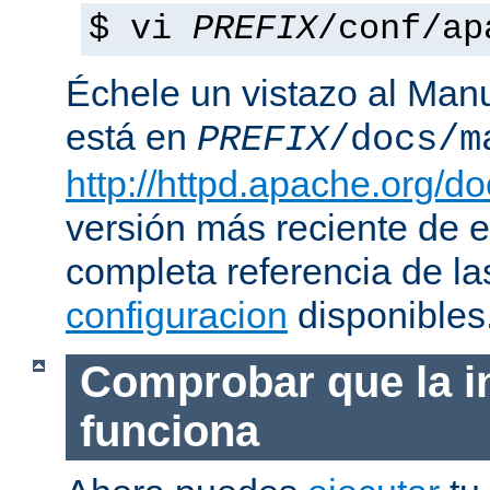
$ vi
PREFIX
/conf/ap
Échele un vistazo al Man
está en
PREFIX
/docs/m
http://httpd.apache.org/do
versión más reciente de 
completa referencia de l
configuracion
disponibles
Comprobar que la i
funciona