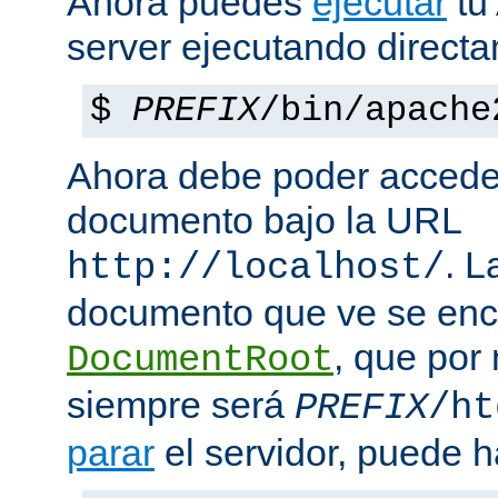
Ahora puedes
ejecutar
tu
server ejecutando direct
$
PREFIX
/bin/apache
Ahora debe poder acceder
documento bajo la URL
. L
http://localhost/
documento que ve se enc
, que por
DocumentRoot
siempre será
PREFIX
/ht
parar
el servidor, puede h