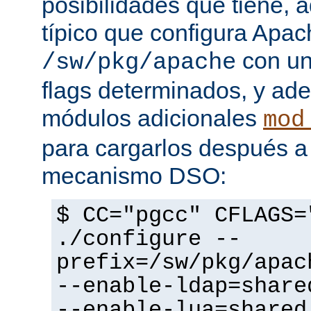
posibilidades que tiene, 
típico que configura Apac
con un
/sw/pkg/apache
flags determinados, y ad
módulos adicionales
mod
para cargarlos después a 
mecanismo DSO:
$ CC="pgcc" CFLAGS=
./configure --
prefix=/sw/pkg/apac
--enable-ldap=share
--enable-lua=shared