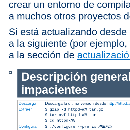
crear un entorno de compil
a muchos otros proyectos d
Si está actualizando desde
a la siguiente (por ejemplo,
a la sección de
actualizaci
Descripción general
impacientes
Descarga
Descarga la última versión desde
http://httpd
Extraer
$ gzip -d httpd-
NN
.tar.gz
$ tar xvf httpd-
NN
.tar
$ cd httpd-
NN
Configura
$ ./configure --prefix=
PREFIX