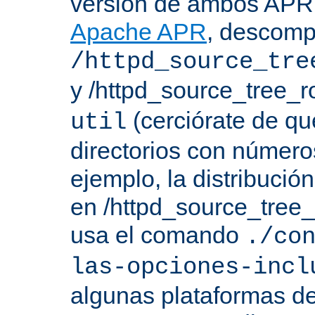
versión de ambos APR 
Apache APR
, descomp
/httpd_source_tre
y /httpd_source_tree_r
(cerciórate de qu
util
directorios con número
ejemplo, la distribuci
en /httpd_source_tree_r
usa el comando
./co
las-opciones-incl
algunas plataformas de