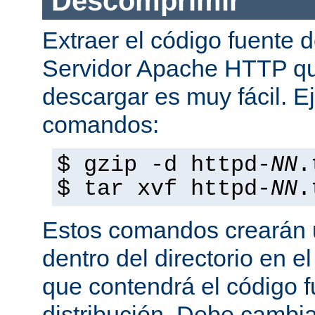
Descomprimir
Extraer el código fuente d
Servidor Apache HTTP q
descargar es muy fácil. E
comandos:
$ gzip -d httpd-
NN
.
$ tar xvf httpd-
NN
.
Estos comandos crearán u
dentro del directorio en e
que contendrá el código 
distribución. Debe cambia