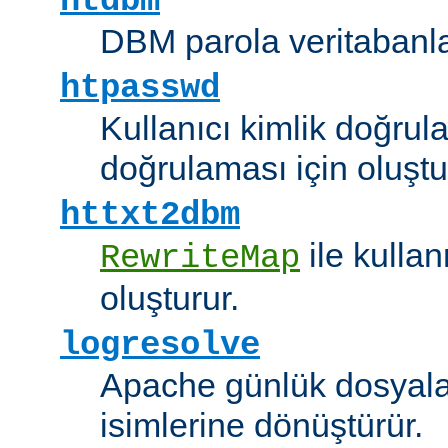
htdbm
DBM parola veritabanlar
htpasswd
Kullanıcı kimlik doğrul
doğrulaması için oluştu
httxt2dbm
ile kulla
RewriteMap
oluşturur.
logresolve
Apache günlük dosyalar
isimlerine dönüştürür.