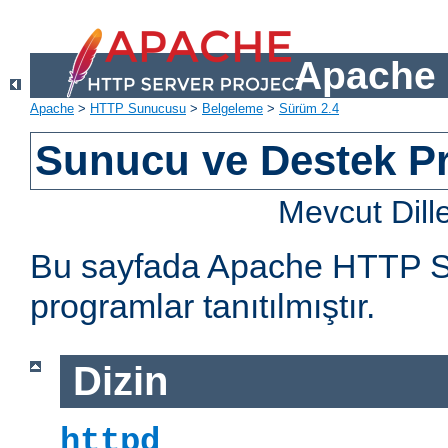
Apache 
Apache
>
HTTP Sunucusu
>
Belgeleme
>
Sürüm 2.4
Sunucu ve Destek Pr
Mevcut Dill
Bu sayfada Apache HTTP Sun
programlar tanıtılmıştır.
Dizin
httpd