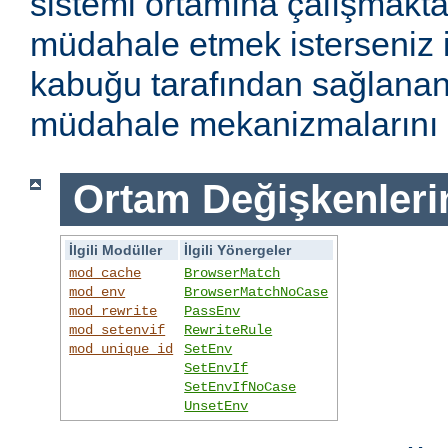
sistemi ortamına çalışmakt
müdahale etmek isterseniz i
kabuğu tarafından sağlanan
müdahale mekanizmalarını k
Ortam Değişkenleri
İlgili Modüller
İlgili Yönergeler
mod_cache
BrowserMatch
mod_env
BrowserMatchNoCase
mod_rewrite
PassEnv
mod_setenvif
RewriteRule
mod_unique_id
SetEnv
SetEnvIf
SetEnvIfNoCase
UnsetEnv