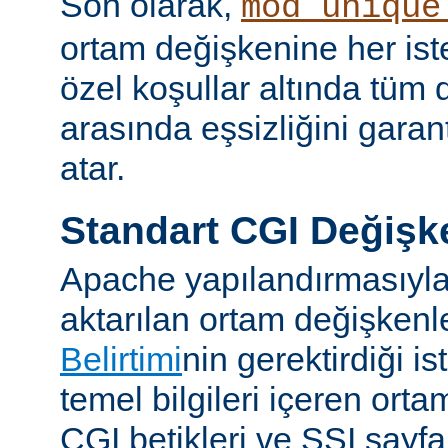
Son olarak,
mod_unique
ortam değişkenine her iste
özel koşullar altında tüm d
arasında eşsizliğini garan
atar.
Standart CGI Değişke
Apache yapılandırmasıyl
aktarılan ortam değişken
Belirtimi
nin gerektirdiği i
temel bilgileri içeren ort
CGI betikleri ve SSI sayf