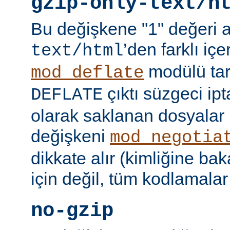
gzip-only-text/h
Bu değişkene "1" değeri 
’den farklı içer
text/html
modülü tar
mod_deflate
çıktı süzgeci ipta
DEFLATE
olarak saklanan dosyalar 
değişkeni
mod_negotia
dikkate alır (kimliğine ba
için değil, tüm kodlamalar
no-gzip