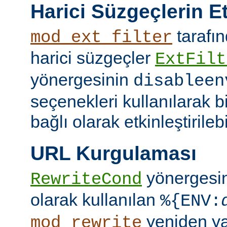
Harici Süzgeçlerin Et
tarafın
mod_ext_filter
harici süzgeçler
ExtFilt
yönergesinin
disableen
seçenekleri kullanılarak 
bağlı olarak etkinleştirilebil
URL Kurgulaması
yönergesi
RewriteCond
olarak kullanılan
%{ENV:
yeniden y
mod_rewrite