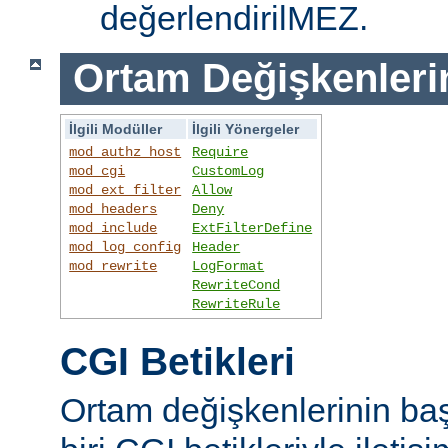
değerlendirilMEZ.
Ortam Değişkenleri
İlgili Modüller
İlgili Yönergeler
mod_authz_host
Require
mod_cgi
CustomLog
mod_ext_filter
Allow
mod_headers
Deny
mod_include
ExtFilterDefine
mod_log_config
Header
mod_rewrite
LogFormat
RewriteCond
RewriteRule
CGI Betikleri
Ortam değişkenlerinin ba