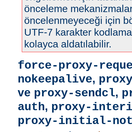
önceleme mekanizmalar
öncelenmeyeceği için böy
UTF-7 karakter kodlamas
kolayca aldatılabilir.
force-proxy-requ
,
nokeepalive
prox
ve
,
proxy-sendcl
p
,
auth
proxy-inter
proxy-initial-no