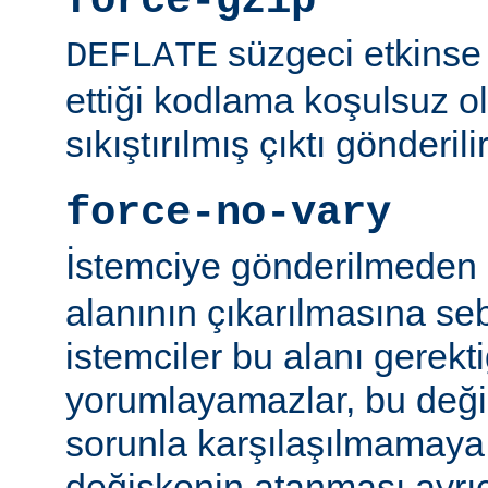
force-gzip
süzgeci etkinse 
DEFLATE
ettiği kodlama koşulsuz o
sıkıştırılmış çıktı gönderilir
force-no-vary
İstemciye gönderilmeden
alanının çıkarılmasına se
istemciler bu alanı gerekti
yorumlayamazlar, bu değ
sorunla karşılaşılmamaya ç
değişkenin atanması ayr