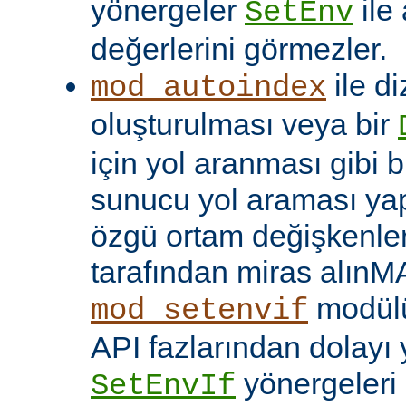
yönergeler
ile
SetEnv
değerlerini görmezler.
ile di
mod_autoindex
oluşturulması veya bir
için yol aranması gibi b
sunucu yol araması yap
özgü ortam değişkenleri
tarafından miras alınM
modülü
mod_setenvif
API fazlarından dolayı y
yönergeleri 
SetEnvIf