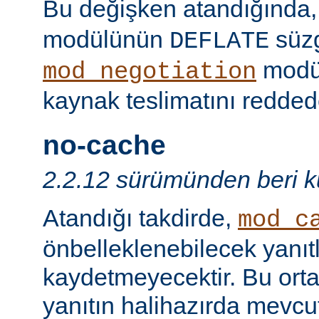
Bu değişken atandığında
modülünün
süzg
DEFLATE
modü
mod_negotiation
kaynak teslimatını redded
no-cache
2.2.12 sürümünden beri ku
Atandığı takdirde,
mod_c
önbelleklenebilecek yanıtl
kaydetmeyecektir. Bu orta
yanıtın halihazırda mevcut