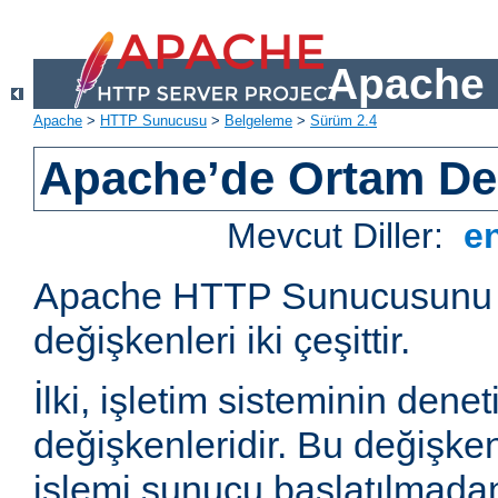
Apache 
Apache
>
HTTP Sunucusu
>
Belgeleme
>
Sürüm 2.4
Apache’de Ortam Değ
Mevcut Diller:
e
Apache HTTP Sunucusunu e
değişkenleri iki çeşittir.
İlki, işletim sisteminin dene
değişkenleridir. Bu değişke
işlemi sunucu başlatılmadan