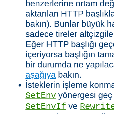
benzerlerine ortam değ
aktarılan HTTP başlıkla
bakın). Bunlar büyük h
sadece tireler altçizgil
Eğer HTTP başlığı geçe
içeriyorsa başlığın tam
bir durumda ne yapılac
aşağıya
bakın.
İsteklerin işleme konma
yönergesi geç ça
SetEnv
ve
SetEnvIf
Rewrit