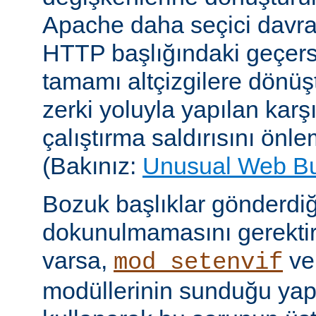
Apache daha seçici davr
HTTP başlığındaki geçersi
tamamı altçizgilere dönüşt
zerki yoluyla yapılan karşı-
çalıştırma saldırısını önle
(Bakınız:
Unusual Web B
Bozuk başlıklar gönderdiğ
dokunulmamasını gerektire
varsa,
v
mod_setenvif
modüllerinin sunduğu yapı