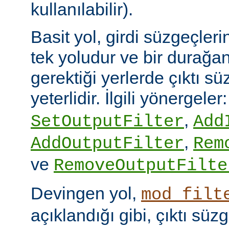
kullanılabilir).
Basit yol, girdi süzgeçler
tek yoludur ve bir durağan
gerektiği yerlerde çıktı sü
yeterlidir. İlgili yönergeler
,
SetOutputFilter
Add
,
AddOutputFilter
Rem
ve
RemoveOutputFilte
Devingen yol,
mod_filt
açıklandığı gibi, çıktı sü