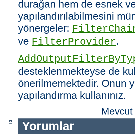
durağan hem de esnek ve
yapılandırılabilmesini mümk
yönergeler:
FilterChai
ve
.
FilterProvider
AddOutputFilterByTy
desteklenmekteyse de kull
önerilmemektedir. Onun y
yapılandırma kullanınız.
Mevcut 
Yorumlar