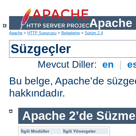
Apache 
Apache
>
HTTP Sunucusu
>
Belgeleme
>
Sürüm 2.4
Süzgeçler
Mevcut Diller:
en
|
e
Bu belge, Apache’de süzgeç
hakkındadır.
Apache 2’de Süzme 
İlgili Modüller
İlgili Yönergeler