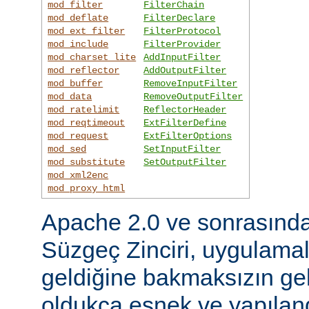
mod_filter
FilterChain
mod_deflate
FilterDeclare
mod_ext_filter
FilterProtocol
mod_include
FilterProvider
mod_charset_lite
AddInputFilter
mod_reflector
AddOutputFilter
mod_buffer
RemoveInputFilter
mod_data
RemoveOutputFilter
mod_ratelimit
ReflectorHeader
mod_reqtimeout
ExtFilterDefine
mod_request
ExtFilterOptions
mod_sed
SetInputFilter
mod_substitute
SetOutputFilter
mod_xml2enc
mod_proxy_html
Apache 2.0 ve sonrasınd
Süzgeç Zinciri, uygulama
geldiğine bakmaksızın gel
oldukça esnek ve yapılandı