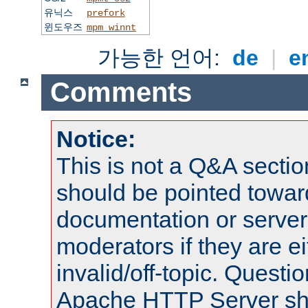
유닉스
prefork
윈도우즈
mpm_winnt
가능한 언어:
de
|
e
Comments
Notice:
This is not a Q&A sect
should be pointed towar
documentation or serve
moderators if they are 
invalid/off-topic. Quest
Apache HTTP Server shou