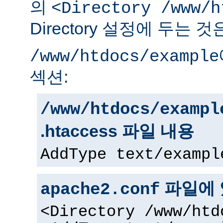
의
<Directory /www/h
Directory 설정에 두는 
/www/htdocs/example
섹션:
/www/htdocs/exampl
.htaccess 파일 내용
AddType text/exampl
파일에 
apache2.conf
<Directory /www/htd