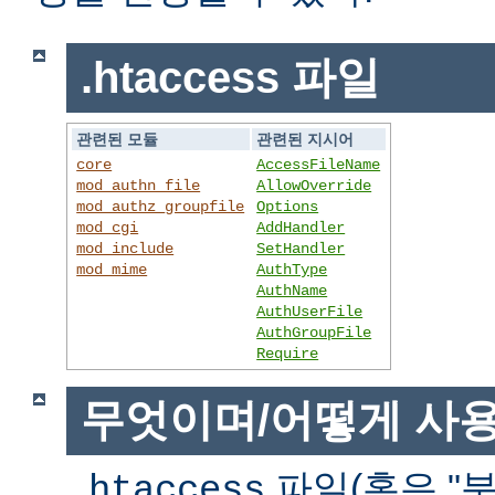
.htaccess 파일
관련된 모듈
관련된 지시어
core
AccessFileName
mod_authn_file
AllowOverride
mod_authz_groupfile
Options
mod_cgi
AddHandler
mod_include
SetHandler
mod_mime
AuthType
AuthName
AuthUserFile
AuthGroupFile
Require
무엇이며/어떻게 사
파일(혹은 "분
.htaccess