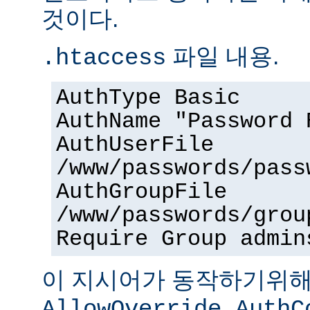
것이다.
파일 내용.
.htaccess
AuthType Basic
AuthName "Password 
AuthUserFile
/www/passwords/pass
AuthGroupFile
/www/passwords/grou
Require Group admin
이 지시어가 동작하기위
AllowOverride AuthC