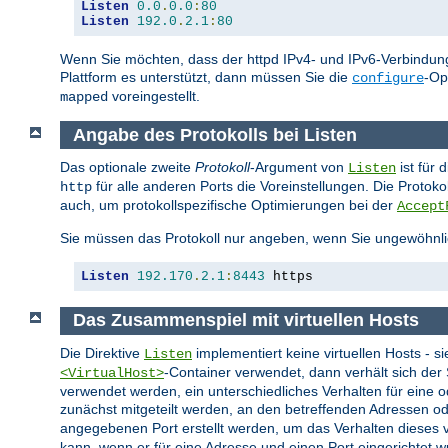
Listen
0.0
.
0.0
:
80
Listen
192.0
.
2.1
:
80
Wenn Sie möchten, dass der httpd IPv4- und IPv6-Verbindung
Plattform es unterstützt, dann müssen Sie die
-Op
configure
voreingestellt.
mapped
Angabe des Protokolls bei Listen
Das optionale zweite
Protokoll
-Argument von
ist für 
Listen
für alle anderen Ports die Voreinstellungen. Die Protok
http
auch, um protokollspezifische Optimierungen bei der
Accept
Sie müssen das Protokoll nur angeben, wenn Sie ungewöhnli
Listen
192.170
.
2.1
:
8443
 https
Das Zusammenspiel mit virtuellen Hosts
Die Direktive
implementiert keine virtuellen Hosts - s
Listen
-Container verwendet, dann verhält sich de
<VirtualHost>
verwendet werden, ein unterschiedliches Verhalten für eine 
zunächst mitgeteilt werden, an den betreffenden Adressen od
angegebenen Port erstellt werden, um das Verhalten dieses vi
kann, wenn er für eine Adresse und einen Port eingerichtet w