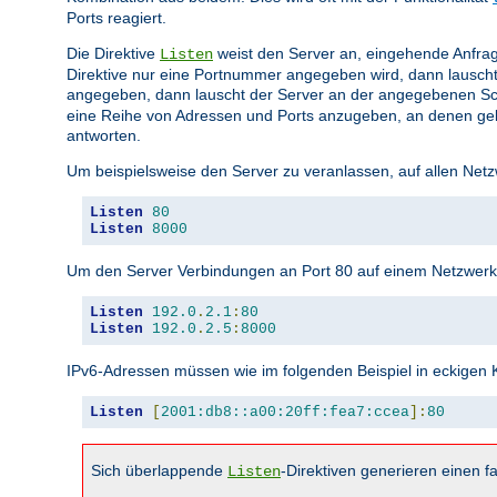
Ports reagiert.
Die Direktive
weist den Server an, eingehende Anfrag
Listen
Direktive nur eine Portnummer angegeben wird, dann lauscht
angegeben, dann lauscht der Server an der angegebenen Sc
eine Reihe von Adressen und Ports anzugeben, an denen gela
antworten.
Um beispielsweise den Server zu veranlassen, auf allen Netz
Listen
80
Listen
8000
Um den Server Verbindungen an Port 80 auf einem Netzwerkin
Listen
192.0
.
2.1
:
80
Listen
192.0
.
2.5
:
8000
IPv6-Adressen müssen wie im folgenden Beispiel in eckige
Listen
[
2001:db8::a00:20ff:fea7:ccea
]:
80
Sich überlappende
-Direktiven generieren einen fa
Listen