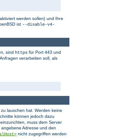
tiviert werden sollen) und Ihre
penBSD ist
--disable-v4-
en, sind
für Port 443 und
https
nfragen verarbeiten soll, als
er zu lauschen hat. Werden keine
chnitte können jedoch dazu
t einzurichten, muss dem Server
ie angebene Adresse und den
nicht zugegriffen werden
alHost>