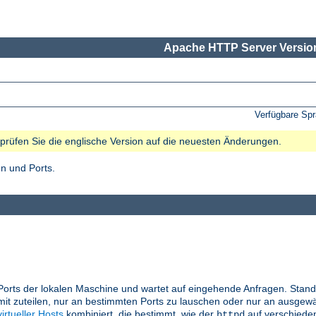
Apache HTTP Server Version
Verfügbare Sp
e prüfen Sie die englische Version auf die neuesten Änderungen.
n und Ports.
Ports der lokalen Maschine und wartet auf eingehende Anfragen. Stand
it zuteilen, nur an bestimmten Ports zu lauschen oder nur an ausgewä
virtueller Hosts
kombiniert, die bestimmt, wie der
auf verschiede
httpd