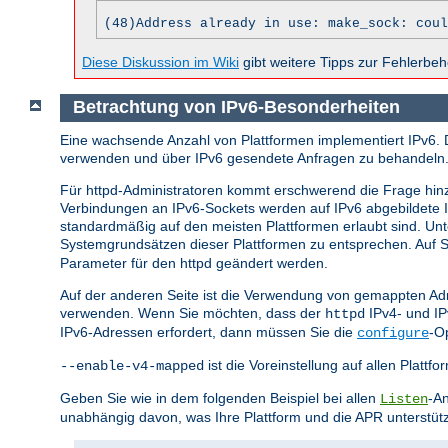
(48)Address already in use: make_sock: coul
Diese Diskussion im Wiki
gibt weitere Tipps zur Fehlerbe
Betrachtung von IPv6-Besonderheiten
Eine wachsende Anzahl von Plattformen implementiert IPv6. 
verwenden und über IPv6 gesendete Anfragen zu behandeln
Für httpd-Administratoren kommt erschwerend die Frage hin
Verbindungen an IPv6-Sockets werden auf IPv6 abgebildete
standardmäßig auf den meisten Plattformen erlaubt sind. U
Systemgrundsätzen dieser Plattformen zu entsprechen. Auf Sy
Parameter für den httpd geändert werden.
Auf der anderen Seite ist die Verwendung von gemappten Adr
verwenden. Wenn Sie möchten, dass der
IPv4- und I
httpd
IPv6-Adressen erfordert, dann müssen Sie die
-O
configure
ist die Voreinstellung auf allen Plat
--enable-v4-mapped
Geben Sie wie in dem folgenden Beispiel bei allen
-An
Listen
unabhängig davon, was Ihre Plattform und die APR unterstüt