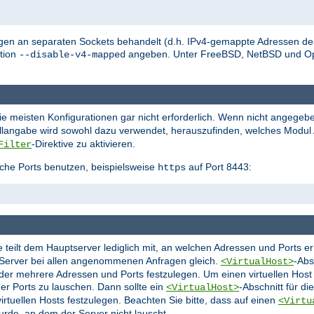
en an separaten Sockets behandelt (d.h. IPv4-gemappte Adressen deak
tion
angeben. Unter FreeBSD, NetBSD und O
--disable-v4-mapped
die meisten Konfigurationen gar nicht erforderlich. Wenn nicht angegeb
ollangabe wird sowohl dazu verwendet, herauszufinden, welches Modul A
-Direktive zu aktivieren.
Filter
che Ports benutzen, beispielsweise
auf Port 8443:
https
ie teilt dem Hauptserver lediglich mit, an welchen Adressen und Ports 
r Server bei allen angenommenen Anfragen gleich.
-Abs
<VirtualHost>
oder mehrere Adressen und Ports festzulegen. Um einen virtuellen Hos
er Ports zu lauschen. Dann sollte ein
-Abschnitt für d
<VirtualHost>
rtuellen Hosts festzulegen. Beachten Sie bitte, dass auf einen
<Virtu
urde, an dem der Server nicht lauscht.