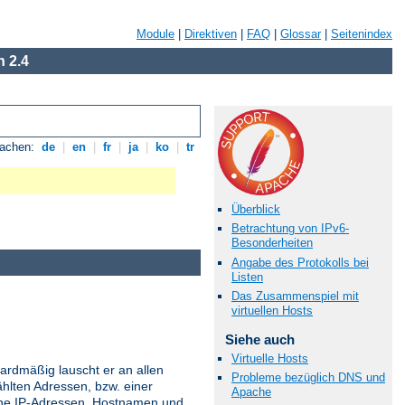
Module
|
Direktiven
|
FAQ
|
Glossar
|
Seitenindex
 2.4
rachen:
de
|
en
|
fr
|
ja
|
ko
|
tr
Überblick
Betrachtung von IPv6-
Besonderheiten
Angabe des Protokolls bei
Listen
Das Zusammenspiel mit
virtuellen Hosts
Siehe auch
Virtuelle Hosts
ardmäßig lauscht er an allen
Probleme bezüglich DNS und
hlten Adressen, bzw. einer
Apache
ne IP-Adressen, Hostnamen und