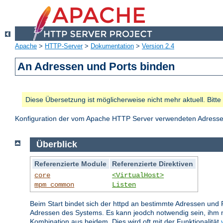
Apache
>
HTTP-Server
>
Dokumentation
>
Version 2.4
An Adressen und Ports binden
Diese Übersetzung ist möglicherweise nicht mehr aktuell. Bitt
Konfiguration der vom Apache HTTP Server verwendeten Adresse
Überblick
Referenzierte Module
Referenzierte Direktiven
core
<VirtualHost>
mpm_common
Listen
Beim Start bindet sich der httpd an bestimmte Adressen und 
Adressen des Systems. Es kann jeodch notwendig sein, ihm m
Kombination aus beidem. Dies wird oft mit der Funktionalität