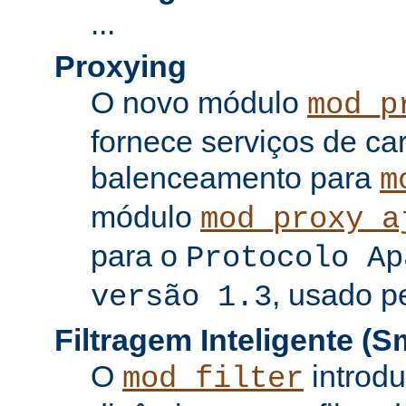
...
Proxying
O novo módulo
mod_p
fornece serviços de c
balenceamento para
m
módulo
mod_proxy_a
para o
Protocolo Ap
, usado p
versão 1.3
Filtragem Inteligente (Sm
O
introdu
mod_filter