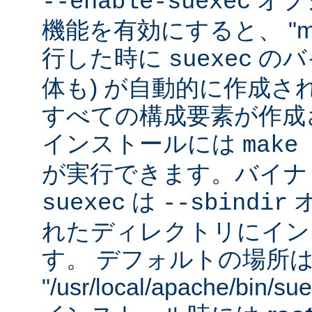
オプシ
--enable-suexec
機能を有効にすると、 "m
行した時に
のバイ
suexec
体も) が自動的に作成さ
すべての構成要素が作成
インストールには
make 
が実行できます。バイナ
は
suexec
--sbindir
れたディレクトリにイン
す。 デフォルトの場所
"/usr/local/apache/bin/