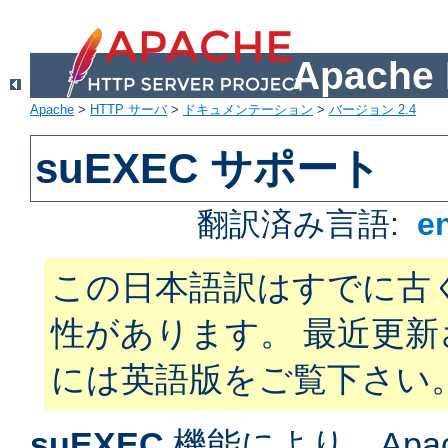
Apach
Apache
>
HTTP サーバ
>
ドキュメンテーション
>
バージョン 2.4
suEXEC サポート
翻訳済み言語:
e
この日本語訳はすでに古
性があります。 最近更
には英語版をご覧下さい
suEXEC
機能により、Apac