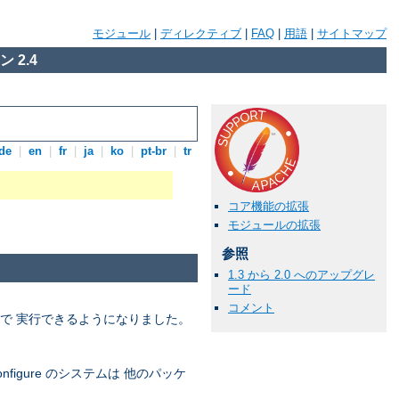
モジュール
|
ディレクティブ
|
FAQ
|
用語
|
サイトマップ
 2.4
de
|
en
|
fr
|
ja
|
ko
|
pt-br
|
tr
コア機能の拡張
モジュールの拡張
参照
1.3 から 2.0 へのアップグレ
ード
コメント
ードで 実行できるようになりました。
igure のシステムは 他のパッケ