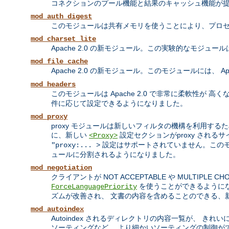
コネクションのプール機能と結果のキャッシュ機能が
mod_auth_digest
このモジュールは共有メモリを使うことにより、プロセ
mod_charset_lite
Apache 2.0 の新モジュール。この実験的なモジュ
mod_file_cache
Apache 2.0 の新モジュール。このモジュールには、 Apa
mod_headers
このモジュールは Apache 2.0 で非常に柔軟性が 高
件に応じて設定できるようになりました。
mod_proxy
proxy モジュールは新しいフィルタの機構を利用するため
に、新しい
設定セクションがproxy される
<Proxy>
設定はサポートされていません。この
"proxy:... >
ュールに分割されるようになりました。
mod_negotiation
クライアントが NOT ACCEPTABLE や MULTI
を使うことができるようになり
ForceLanguagePriority
ズムが改善され、 文書の内容を含めることのできる、
mod_autoindex
Autoindex されるディレクトリの内容一覧が、 き
ソーティングなど、 より細かいソーティングの制御が