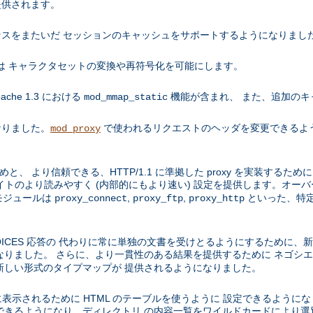
提供されます。
スをまたいだ セッションのキャッシュをサポートするようになりまし
ールは キャラクタセットの変換や再符号化を可能にします。
che 1.3 における
機能が含まれ、 また、追加のキ
mod_mmap_static
くなりました。
で使われるリクエストのヘッダを変更できるよ
mod_proxy
と、 より信頼できる、HTTP/1.1 に準拠した proxy を実装するた
サイトのより読みやすく (内部的にもより速い) 設定を提供します。オー
モジュールは
,
,
といった、特定
proxy_connect
proxy_ftp
proxy_http
PLE CHOICES 応答の 代わりに常に単独の文書を受けとるようにするため
ました。 さらに、より一貫性のある結果を提供するために ネゴシエーション
新しい形式のタイプマップが 提供されるようになりました。
れいに表示されるために HTML のテーブルを使うように 設定できるよう
できるようになり、ディレクトリ の内容一覧をワイルドカードにより