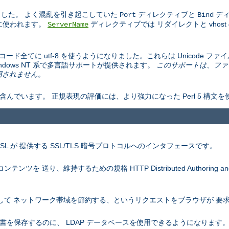
した。 よく混乱を引き起こしていた
ディレクティブと
ディ
Port
Bind
ドに使われます。
ディレクティブでは リダイレクトと vhos
ServerName
文字エンコード全てに utf-8 を使うようになりました。これらは Unicode
の Windows NT 系で多言語サポートが提供されます。
このサポートは、ファ
は適用されません。
含んでいます。 正規表現の評価には、より強力になった Perl 5 構文
nSSL が 提供する SSL/TLS 暗号プロトコルへのインタフェースです。
を 送り、維持するための規格 HTTP Distributed Authoring and V
を圧縮して ネットワーク帯域を節約する、というリクエストをブラウザが 
認証の証明書を保存するのに、 LDAP データベースを使用できるようになりま