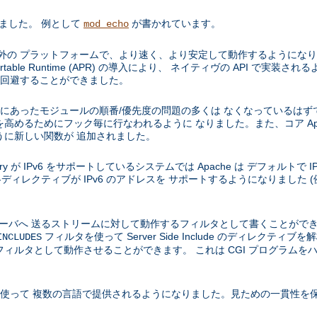
りました。 例として
が書かれています。
mod_echo
などの Unix 以外の プラットフォームで、より速く、より安定して動作するよ
e Portable Runtime (APR) の導入により、 ネイティヴの API で
を 回避することができました。
 1.3 にあったモジュールの順番/優先度の問題の多くは なくなっているはず
高めるためにフック毎に行なわれるように なりました。また、コア Apa
うに新しい関数が 追加されました。
e library が IPv6 をサポートしているシステムでは Apache は デフォルトで 
ディレクティブが IPv6 のアドレスを サポートするようになりました (
、サーバへ 送るストリームに対して動作するフィルタとして書くことがで
フィルタを使って Server Side Include のディレクテ
INCLUDES
ィルタとして動作させることができます。 これは CGI プログラムを
を使って 複数の言語で提供されるようになりました。見ための一貫性を