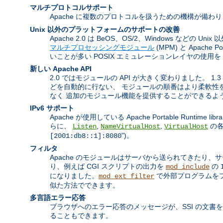
マルチプロトコルサポート
Apache に複数のプロトコルを扱うための機構が備わ
Unix 以外のプラットフォームのサポートの改善
Apache 2.0 は BeOS、OS/2、Windows 
マルチプロセッシングモジュール
(MPM) と Apach
いことが多い POSIX エミュレーションレイヤの使用
新しい Apache API
2.0 ではモジュールの API が大きく変わりました。
どを自動的に行ない、 モジュールの順番はより柔軟性を
なく 追加のモジュール機能を提供することができるよ
IPv6 サポート
Apache が使用している Apache Portable Runtim
らに、
,
,
の各
Listen
NameVirtualHost
VirtualHost
")。
[2001:db8::1]:8080
フィルタ
Apache のモジュールはサーバから送られてきたり
り、例えば CGI スクリプトの出力を
の
mod_include
になりました。
で外部プログラムをフ
mod_ext_filter
似た方法でできます。
多言語エラー応答
ブラウザへのエラー応答のメッセージが、SSI の文書
ることもできます。