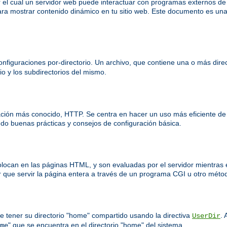
el cual un servidor web puede interactuar con programas externos d
ra mostrar contenido dinámico en tu sitio web. Este documento es una
nfiguraciones por-directorio. Un archivo, que contiene una o más direct
io y los subdirectorios del mismo.
ación más conocido, HTTP. Se centra en hacer un uso más eficiente de
o buenas prácticas y consejos de configuración básica.
colocan en las páginas HTML, y son evaluadas por el servidor mientras 
 que servir la página entera a través de un programa CGI u otro méto
e tener su directorio "home" compartido usando la directiva
. 
UserDir
" que se encuentra en el directorio "home" del sistema.
me