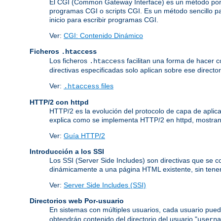
El CGI (Common Gateway Interface) es un método por 
programas CGI o scripts CGI. Es un método sencillo pa
inicio para escribir programas CGI.
Ver:
CGI: Contenido Dinámico
Ficheros
.htaccess
Los ficheros
facilitan una forma de hacer co
.htaccess
directivas especificadas solo aplican sobre ese director
Ver:
files
.htaccess
HTTP/2 con httpd
HTTP/2 es la evolución del protocolo de capa de aplic
explica como se implementa HTTP/2 en httpd, mostrand
Ver:
Guía HTTP/2
Introducción a los SSI
Los SSI (Server Side Includes) son directivas que se 
dinámicamente a una página HTML existente, sin tener
Ver:
Server Side Includes (SSI)
Directorios web Por-usuario
En sistemas con múltiples usuarios, cada usuario pued
obtendrán contenido del directorio del usuario "
userna