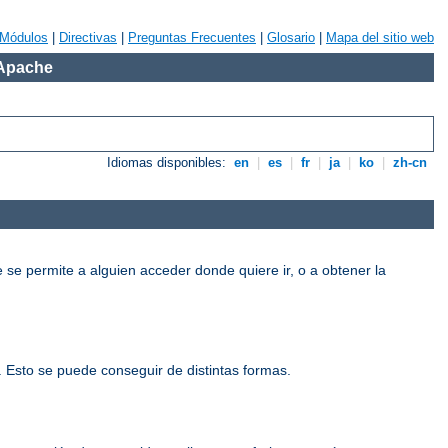
Módulos
|
Directivas
|
Preguntas Frecuentes
|
Glosario
|
Mapa del sitio web
 Apache
Idiomas disponibles:
en
|
es
|
fr
|
ja
|
ko
|
zh-cn
e se permite a alguien acceder donde quiere ir, o a obtener la
o. Esto se puede conseguir de distintas formas.